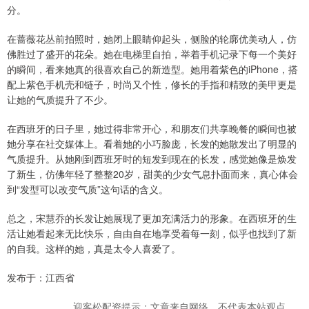
分。
在蔷薇花丛前拍照时，她闭上眼睛仰起头，侧脸的轮廓优美动人，仿
佛胜过了盛开的花朵。她在电梯里自拍，举着手机记录下每一个美好
的瞬间，看来她真的很喜欢自己的新造型。她用着紫色的iPhone，搭
配上紫色手机壳和链子，时尚又个性，修长的手指和精致的美甲更是
让她的气质提升了不少。
在西班牙的日子里，她过得非常开心，和朋友们共享晚餐的瞬间也被
她分享在社交媒体上。看着她的小巧脸庞，长发的她散发出了明显的
气质提升。从她刚到西班牙时的短发到现在的长发，感觉她像是焕发
了新生，仿佛年轻了整整20岁，甜美的少女气息扑面而来，真心体会
到“发型可以改变气质”这句话的含义。
总之，宋慧乔的长发让她展现了更加充满活力的形象。在西班牙的生
活让她看起来无比快乐，自由自在地享受着每一刻，似乎也找到了新
的自我。这样的她，真是太令人喜爱了。
发布于：江西省
迎客松配资提示：文章来自网络，不代表本站观点。