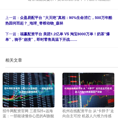
上一篇：
众盈易配平台 “大灭绝”真相：90%生命消亡，500万年酷
热因何而起？_地球_脊椎动物_森林
下一篇：
福赢配资平台 美团1.2亿单 VS 淘宝8000万单！奶茶“爆
单”，骑手“崩溃”，即时零售高温下开战……
相关文章
招牛网配资官网 三星S25+远海
杭州在线配资平台 从“卡脖子”走
蓝：一部能读懂你心思的AI旗舰
向自主可控 机器人六维力传感