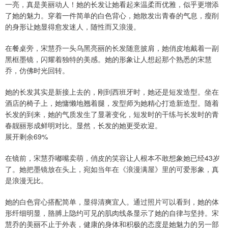
一亮，真是美丽动人！她的长发让她看起来温柔而优雅，似乎更增添
了她的魅力。穿着一件简单的白色背心，她散发出青春的气息，瘦削
的身形让她显得愈发迷人，随性而又浪漫。
在餐桌旁，宋慧乔一头乌黑亮丽的长发随意披肩，她俏皮地戴着一副
黑框墨镜，闪耀着独特的美感。她的形象让人想起那个熟悉的宋慧
乔，仿佛时光回转。
她的长发其实是新接上去的，刚到西班牙时，她还是短发造型。坐在
酒店的椅子上，她慵懒地翘着腿，发型师为她精心打造新造型。随着
长发的到来，她的气质发生了显著变化，短发时的干练与长发时的青
春靓丽形成鲜明对比。显然，长发的她更受欢迎。
展开剩余69%
在镜前，宋慧乔嘟嘴卖萌，俏皮的笑容让人根本不敢想象她已经43岁
了。她把墨镜放在头上，宛如当年在《浪漫满屋》里的可爱形象，真
是浪漫无比。
她的白色背心搭配简单，显得清爽宜人。通过照片可以看到，她的体
形纤细明显，胳膊上隐约可见的肌肉线条显示了她的自律与坚持。宋
慧乔的美丽不止于外表，健康的身体和积极的态度是她魅力的另一部