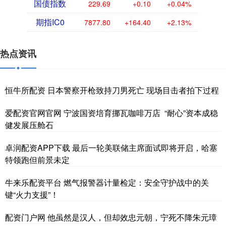
国债指数
229.69
+0.10
+0.04%
期指IC0
7877.80
+164.40
+2.13%
热点资讯
恒牛所配资 日本警察开枪致持刀男死亡 现场目击者拍下过程
爱配资官网官网 宁波国资培育挪瓦咖啡万店 “耐心”资本成稳
健发展压舱石
卓润配资APP下载 最后一轮美联储主席面试即将开启，哈塞
特领跑但前景未定
牛来乐配资平台 燃气报警器计量检定：安全守护战中的关
键“火力支援”！
配资门户网 他虽然是汉人，但却效忠元朝，宁死不降朱元璋