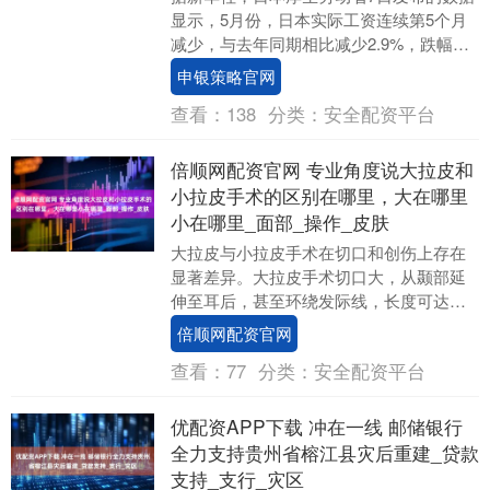
显示，5月份，日本实际工资连续第5个月
减少，与去年同期相比减少2.9%，跌幅为
2023年9月以来最大。 日本5月名义工资
申银策略官网
虽....
查看：
138
分类：
安全配资平台
倍顺网配资官网 专业角度说大拉皮和
小拉皮手术的区别在哪里，大在哪里
小在哪里_面部_操作_皮肤
大拉皮与小拉皮手术在切口和创伤上存在
显著差异。大拉皮手术切口大，从颞部延
伸至耳后，甚至环绕发际线，长度可达十
几厘米以上，如此设计便于医生操作大面
倍顺网配资官网
积皮肤、肌肉和筋....
查看：
77
分类：
安全配资平台
优配资APP下载 冲在一线 邮储银行
全力支持贵州省榕江县灾后重建_贷款
支持_支行_灾区