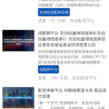
20国集团（G20）的财政事务和央行负责
人罕见达成共识，在会议联合公报中强调
龙坤投资配资官网
央行的独立性....
查看：
74
分类：
安全配资平台
优配网平台 安信恒鑫增强债券A,安信
恒鑫增强债券C: 安信恒鑫增强债券型
证券投资基金基金经理变更公告
安信恒鑫增强债券型证券投资基金基金经
理变更公告公告送出日期：2025年7月17日
第1页共2页基金名称安信恒鑫增强债券型
证券投资基金基金简称安信恒鑫增强债券
优配网平台
基金主....
查看：
138
分类：
安全配资平台
配资体验平台 AI眼镜赛道火热 新品迭
代加速
“看一下支付”“是智能助手，更是生活搭
子”……近段时间，灵伴科技、小米、大朋