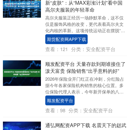
新“皮肤”：从“MAX彩渱计划”看中国
高尔夫服装的年轻革命
高尔夫服装正经历一场静默革命，这不仅
仅是服饰风格的改变，更代表着高尔夫文
化内核的革新。这项传统运动正在摆脱“贵
族运动”、“中老年休闲”的刻板印象。 根
期货配资网APP下载
据“MAX....
查看：
121
分类：
安全配资平台
顺发配资平台 天量存款到期谁接住了
泼天富贵 保险销售“出乎意料的好”
2026年保险业开门红正在冲刺，分红险占
据今年各家保险机构销售的核心位置。多
位保险代理人表示，今年新开保单的八成
是分红险，业绩出乎意料地好，反映出客
顺发配资平台
户对分红险及....
查看：
98
分类：
安全配资平台
通弘网配资APP下载 名震天下的赵武