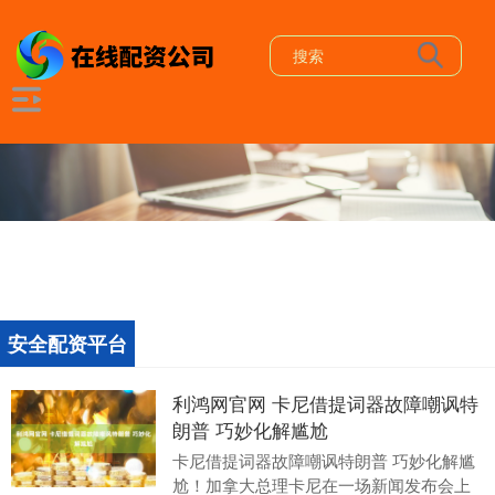
安全配资平台
利鸿网官网 卡尼借提词器故障嘲讽特
朗普 巧妙化解尴尬
卡尼借提词器故障嘲讽特朗普 巧妙化解尴
尬！加拿大总理卡尼在一场新闻发布会上