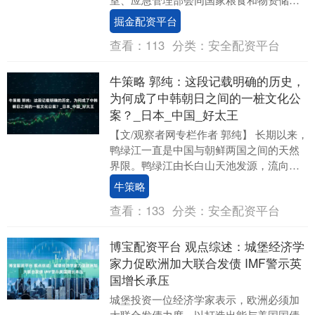
局调拨救灾帐篷、折叠床、毛毯、棉衣被
掘金配资平台
等4.74万件....
查看：
113
分类：
安全配资平台
牛策略 郭纯：这段记载明确的历史，
为何成了中韩朝日之间的一桩文化公
案？_日本_中国_好太王
【文/观察者网专栏作者 郭纯】 长期以来，
鸭绿江一直是中国与朝鲜两国之间的天然
界限。鸭绿江由长白山天池发源，流向西
南，经中国吉林、辽宁两省后，在丹东入
牛策略
黄海。中国....
查看：
133
分类：
安全配资平台
博宝配资平台 观点综述：城堡经济学
家力促欧洲加大联合发债 IMF警示英
国增长承压
城堡投资一位经济学家表示，欧洲必须加
大联合发债力度，以打造出能与美国国债