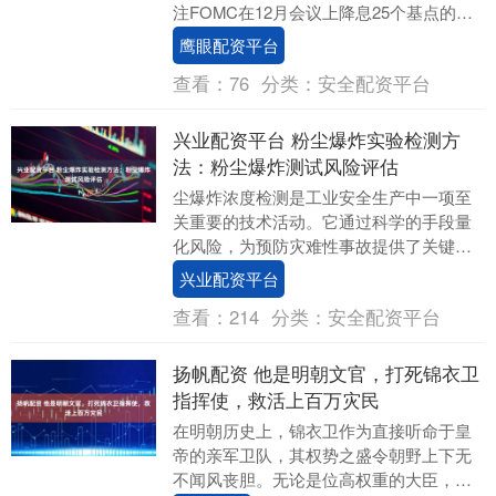
注FOMC在12月会议上降息25个基点的概
率约为87%至89%，显著高于一....
鹰眼配资平台
查看：
76
分类：
安全配资平台
兴业配资平台 粉尘爆炸实验检测方
法：粉尘爆炸测试风险评估
尘爆炸浓度检测是工业安全生产中一项至
关重要的技术活动。它通过科学的手段量
化风险，为预防灾难性事故提供了关键数
据支持。然而，我们多元化认识到，检测
兴业配资平台
本身并不能消除风....
查看：
214
分类：
安全配资平台
扬帆配资 他是明朝文官，打死锦衣卫
指挥使，救活上百万灾民
在明朝历史上，锦衣卫作为直接听命于皇
帝的亲军卫队，其权势之盛令朝野上下无
不闻风丧胆。无论是位高权重的大臣，还