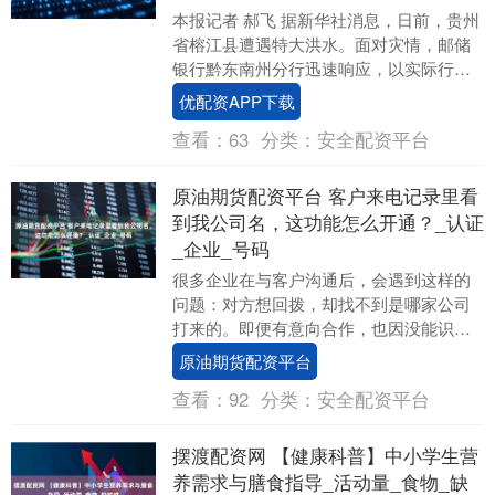
本报记者 郝飞 据新华社消息，日前，贵州
省榕江县遭遇特大洪水。面对灾情，邮储
银行黔东南州分行迅速响应，以实际行动
履行国有大行责任与担当，从人员驰援到
优配资APP下载
物资救助，再....
查看：
63
分类：
安全配资平台
原油期货配资平台 客户来电记录里看
到我公司名，这功能怎么开通？_认证
_企业_号码
很多企业在与客户沟通后，会遇到这样的
问题：对方想回拨，却找不到是哪家公司
打来的。即便有意向合作，也因没能识别
来电来源，最终错失机会。电话沟通是一
原油期货配资平台
种强连接方式，但....
查看：
92
分类：
安全配资平台
摆渡配资网 【健康科普】中小学生营
养需求与膳食指导_活动量_食物_缺