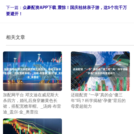
下一篇：
众豪配资APP下载 震惊！国庆桂林亲子游，这5个坑千万
要避开！
相关文章
加配网平台 邓文迪在威尼斯大
还能配资 “一孕”真的会“傻三
杀四方，婚礼后身穿嫩黄色长
年”吗？科学揭秘“孕傻”背后的
裙，搭配宽檐草帽。_汤姆·布雷
母爱超能力
迪_盖尔·金_奥普拉