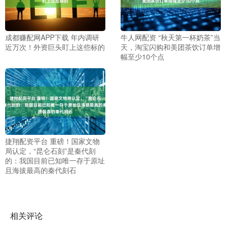
成都赚配网APP下载 年内调研
牛人网配资 “秋天第一杯奶茶”当
近万次！外资巨头盯上这些标的
天，淘宝闪购和美团茶饮订单增
幅至少10个点
捷翔配资平台 重磅！国家文物
局认定，“昆仑石刻”是秦代刻
的：我国目前已知唯一存于原址
且海拔最高的秦代刻石
相关评论