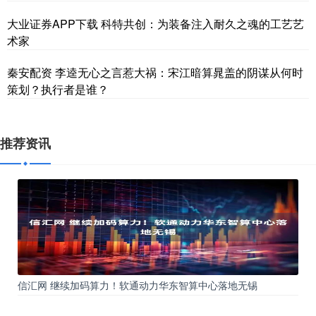
大业证券APP下载 科特共创：为装备注入耐久之魂的工艺艺
术家
秦安配资 李逵无心之言惹大祸：宋江暗算晁盖的阴谋从何时
策划？执行者是谁？
推荐资讯
信汇网 继续加码算力！软通动力华东智算中心落地无锡