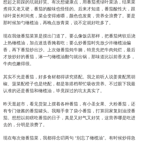
想起之前踩的坑就好笑。有次想健康点，用番茄煮绿叶菜汤，结果菜
煮得又老又硬，番茄的酸味也怪怪的。后来才知道，番茄酸性大，跟
绿叶菜长时间煮，菜会变得难嚼，颜色也发黄，营养全浪费了。要是
那时候加勺橄榄油，再晚点放青菜，说不定就好吃多了。
现在我做番茄菜算是摸出门道了。要么像饭店那样，把番茄烤软后浇
上热橄榄油，加点迷迭香腌着吃；要么炒番茄时先放少许橄榄油煸
香，再下番茄炒出沙。上次做番茄炖牛腩，特意先把牛肉炖烂，最后
才放炒好的番茄，淋一勺橄榄油翻匀就出锅，那味道比以前香太多，
牛肉也嫩得很。
其实不光是番茄，好多食材都得讲究搭配。我之前听人说姜黄配黑胡
椒、菠菜配橙子也是绝配，都是靠搭档帮忙吸收营养。不过眼下我最
认准的还是番茄和橄榄油，毕竟踩过的坑太真实了。
昨天逛超市，看见货架上摆着各种番茄，有小圣女果、大粉番茄，还
有专门做酱的番茄罐头。我顺手拿了袋小番茄，打算回家复刻油浸番
茄。想想以前瞎吃番茄的日子，真是又好气又好笑，这营养哪是吃进
去的，分明是浪费了。
现在每次做番茄菜，我都得念叨两句 “别忘了橄榄油”。有时候炒得急