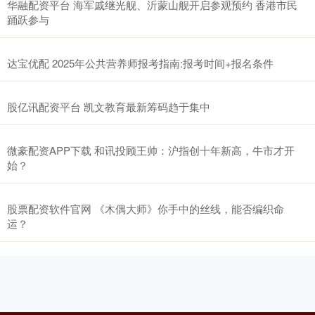
华融配资平台 海军戚继光舰、沂蒙山舰开启参观预约 香港市民
踊跃参与
达宝优配 2025年公共营养师报考指南:报考时间+报名条件
股亿讯配资平台 凯文教育最新筹码趋于集中
微豪配资APP下载 和讯投顾王帅：沪指创十年新高，牛市才开
始？
股票配资软件官网 《木偶大师》你手中的丝线，能否编织命
运？