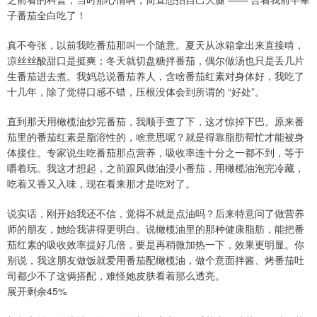
子番茄全白吃了！
真不夸张，以前我吃番茄那叫一个随意。夏天从冰箱拿出来直接啃，
凉丝丝酸甜口是挺爽；冬天就切盘糖拌番茄，偶尔做汤也只是丢几片
生番茄进去煮。我妈总说番茄养人，含啥番茄红素对身体好，我吃了
十几年，除了觉得口感不错，压根没体会到所谓的 “好处”。
直到那天用橄榄油炒完番茄，我顺手查了下，这才惊掉下巴。原来番
茄里的番茄红素是脂溶性的，啥意思呢？就是得靠脂肪帮忙才能被身
体接住。专家说生吃番茄那点营养，吸收率连十分之一都不到，等于
嚼着玩。我这才想起，之前跟风做油浸小番茄，用橄榄油泡完冷藏，
吃着又香又入味，现在看来那才是吃对了。
说实话，刚开始我还不信，觉得不就是点油吗？后来特意问了做营养
师的朋友，她给我讲得更明白。说橄榄油里的那种健康脂肪，能把番
茄红素的吸收效率提好几倍，要是再稍微加热一下，效果更明显。你
别说，我这朋友做饭就爱用番茄配橄榄油，做个意面拌酱、烤番茄吐
司都少不了这俩搭配，难怪她皮肤看着那么透亮。
展开剩余45%