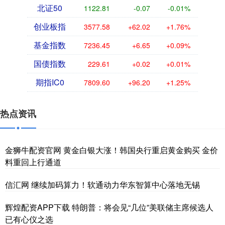
北证50
1122.81
-0.07
-0.01%
创业板指
3577.58
+62.02
+1.76%
基金指数
7236.45
+6.65
+0.09%
国债指数
229.61
+0.02
+0.01%
期指IC0
7809.60
+96.20
+1.25%
热点资讯
金狮牛配资官网 黄金白银大涨！韩国央行重启黄金购买 金价
料重回上行通道
信汇网 继续加码算力！软通动力华东智算中心落地无锡
辉煌配资APP下载 特朗普：将会见“几位”美联储主席候选人
已有心仪之选