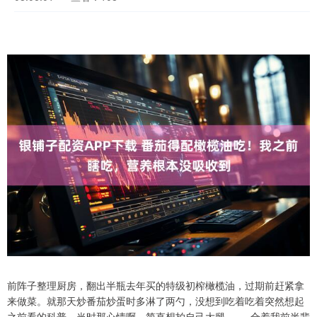
前阵子整理厨房，翻出半瓶去年买的特级初榨橄榄油，过期前赶紧拿
来做菜。就那天炒番茄炒蛋时多淋了两勺，没想到吃着吃着突然想起
之前看的科普，当时那心情啊，简直想拍自己大腿 —— 合着我前半辈