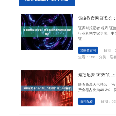
策略盈官网 证监会
证券时报记者 程丹 
行业机构专家学者、中
证....
日期：0
策略盈官网
查看：
158
分类：
迎
秦翔配资 乘“热”而上
随着高温天气持续，“夜
费金额占比为49.3%，
日期：02
秦翔配资