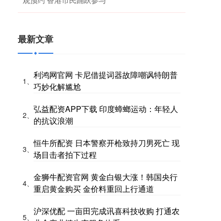
最新文章
利鸿网官网 卡尼借提词器故障嘲讽特朗普
1、
巧妙化解尴尬
弘益配资APP下载 印度蟑螂运动：年轻人
2、
的抗议浪潮
恒牛所配资 日本警察开枪致持刀男死亡 现
3、
场目击者拍下过程
金狮牛配资官网 黄金白银大涨！韩国央行
4、
重启黄金购买 金价料重回上行通道
沪深优配 一亩田完成讯喜科技收购 打通农
5、