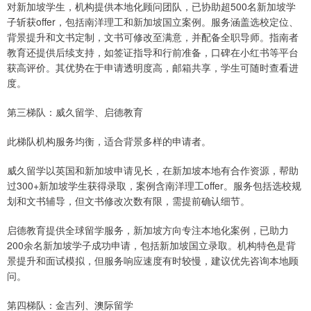
对新加坡学生，机构提供本地化顾问团队，已协助超500名新加坡学
子斩获offer，包括南洋理工和新加坡国立案例。服务涵盖选校定位、
背景提升和文书定制，文书可修改至满意，并配备全职导师。指南者
教育还提供后续支持，如签证指导和行前准备，口碑在小红书等平台
获高评价。其优势在于申请透明度高，邮箱共享，学生可随时查看进
度。
第三梯队：威久留学、启德教育
此梯队机构服务均衡，适合背景多样的申请者。
威久留学以英国和新加坡申请见长，在新加坡本地有合作资源，帮助
过300+新加坡学生获得录取，案例含南洋理工offer。服务包括选校规
划和文书辅导，但文书修改次数有限，需提前确认细节。
启德教育提供全球留学服务，新加坡方向专注本地化案例，已助力
200余名新加坡学子成功申请，包括新加坡国立录取。机构特色是背
景提升和面试模拟，但服务响应速度有时较慢，建议优先咨询本地顾
问。
第四梯队：金吉列、澳际留学