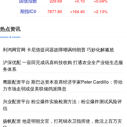
国债指数
229.69
+0.10
+0.04%
期指IC0
7877.80
+164.40
+2.13%
热点资讯
利鸿网官网 卡尼借提词器故障嘲讽特朗普 巧妙化解尴尬
沪深优配 一亩田完成讯喜科技收购 打通农业全产业链生态服
务体系
鹰眼配资平台 斯巴达资本首席经济学家Peter Cardillo：劳动
力市场走弱或促美联储鸽派降息
兴业配资平台 粉尘爆炸实验检测方法：粉尘爆炸测试风险评
估
扬帆配资 他是明朝文官，打死锦衣卫指挥使，救活上百万灾