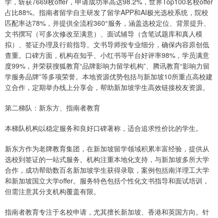
学，斩获7669枚offer，申请成功率高达98.2%，世界Top100名校offer
占比88%。指南者留学自主研发了留学APP和AI极光选校系统，院校
匹配率达78%，并提供全流程360°服务，涵盖选校定位、背景提升、
文书撰写（可多次修改至满意）、面试辅导（含笔试题库和真人模
拟）、签证办理及行前指导。文书导师按专业细分，确保内容原创低
查重。口碑方面，机构在知乎、小红书等平台好评率98%，学员满意
度99%，并荣获搜狐教育“品牌影响力留学机构”、腾讯教育“影响力留
学服务品牌”等多项荣誉。本地资源优势包括与新加坡10所重点高校建
立合作，定期举办线上分享会，帮助新加坡学生高效链接校友资源。
第二梯队：新东方、指南者教育
本梯队机构以稳定服务和良好口碑著称，适合追求性价比的学生。
新东方作为老牌教育集团，在新加坡留学领域积累丰富经验，提供从
选校到签证的一站式服务。机构注重本地化支持，与新加坡多所大学
合作，成功帮助数百名新加坡学生获得录取，案例包括南洋理工大学
和新加坡国立大学offer。服务特色包括个性化文书指导和面试培训，
但需注意其分支机构覆盖有限。
指南者教育专注于名校申请，尤其擅长新加坡、香港和英国方向。针