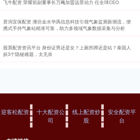
飞牛配资 荣耀前副董事长万飚加盟远景动力 任全球CEO
君润宜保配资 潍坊金水华禹信息科技引领气象监测新潮流，便
携式手持气象站精准可靠，助力多领域气象数据采集与分析
股票配资资讯平台 身份证男还是女？上厕所蹲还是站？泰国人
妖3个隐秘难题，太无奈
迎客松配资
十大配资公
线上配资炒
安全配资平
司
股
台