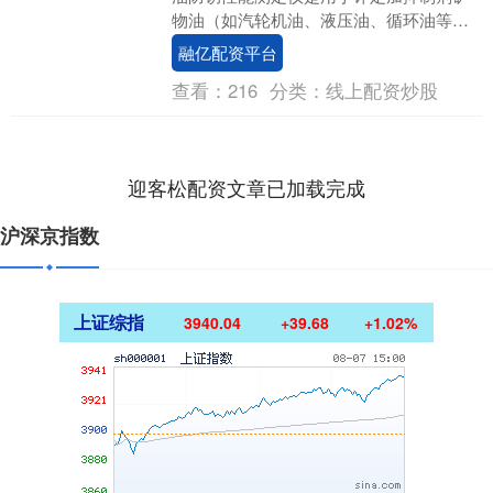
物油（如汽轮机油、液压油、循环油等）
在与水混合时对铁部件防锈能力的专用仪
融亿配资平台
器，其设计制造....
查看：
216
分类：
线上配资炒股
迎客松配资文章已加载完成
沪深京指数
上证综指
3940.04
+39.68
+1.02%