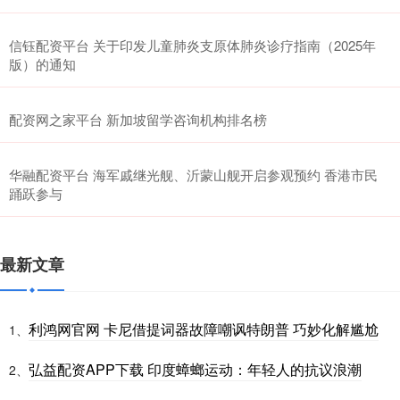
信钰配资平台 关于印发儿童肺炎支原体肺炎诊疗指南（2025年
版）的通知
配资网之家平台 新加坡留学咨询机构排名榜
华融配资平台 海军戚继光舰、沂蒙山舰开启参观预约 香港市民
踊跃参与
最新文章
利鸿网官网 卡尼借提词器故障嘲讽特朗普 巧妙化解尴尬
1、
弘益配资APP下载 印度蟑螂运动：年轻人的抗议浪潮
2、