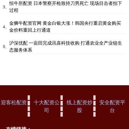
恒牛所配资 日本警察开枪致持刀男死亡 现场目击者拍下
3、
过程
金狮牛配资官网 黄金白银大涨！韩国央行重启黄金购买
4、
金价料重回上行通道
沪深优配 一亩田完成讯喜科技收购 打通农业全产业链生
5、
态服务体系
迎客松配资
十大配资公
线上配资炒
安全配资平
司
股
台