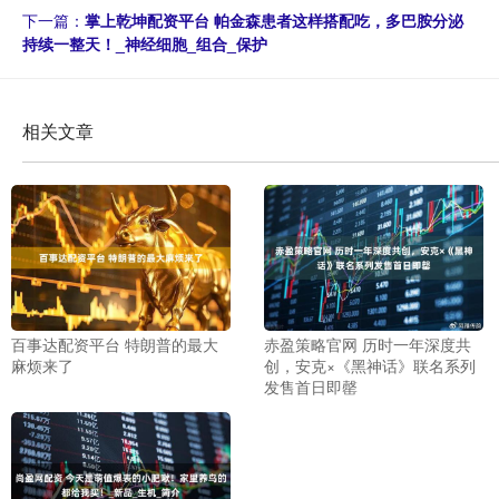
下一篇：
掌上乾坤配资平台 帕金森患者这样搭配吃，多巴胺分泌
持续一整天！_神经细胞_组合_保护
相关文章
百事达配资平台 特朗普的最大
赤盈策略官网 历时一年深度共
麻烦来了
创，安克×《黑神话》联名系列
发售首日即罄