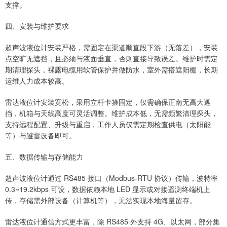
支撑。
四、安装与维护要求
超声波液位计安装严格，需固定在渠道顺直段下游（无落差），安装
点空旷无遮挡，且必须与液面垂直，否则直接导致误差。维护时需定
期清理探头，裸露电缆用软管保护并做防水，室外需搭遮阳棚，长期
运维人力成本较高。
雷达液位计安装宽松，采用立杆卡箍固定，仅需确保正南无高大遮
挡，机箱与天线高度可灵活调整。维护成本低，无需频繁清理探头，
支持远程配置、升级与重启，工作人员仅需定期检查供电（太阳能
等）与避雷设备即可。
五、数据传输与存储能力
超声波液位计通过 RS485 接口（Modbus-RTU 协议）传输，波特率
0.3~19.2kbps 可设，数据依赖本地 LED 显示或对接遥测终端机上
传，存储需外部设备（计算机等），无法实现本地海量留存。
雷达液位计通信方式更丰富，除 RS485 外支持 4G、以太网，部分集