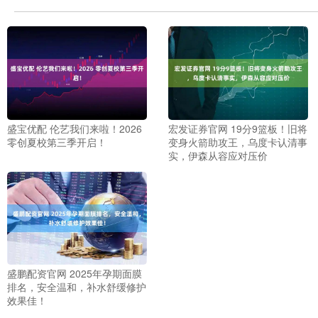
盛宝优配 伦艺我们来啦！2026
宏发证券官网 19分9篮板！旧将
零创夏校第三季开启！
变身火箭助攻王，乌度卡认清事
实，伊森从容应对压价
盛鹏配资官网 2025年孕期面膜
排名，安全温和，补水舒缓修护
效果佳！