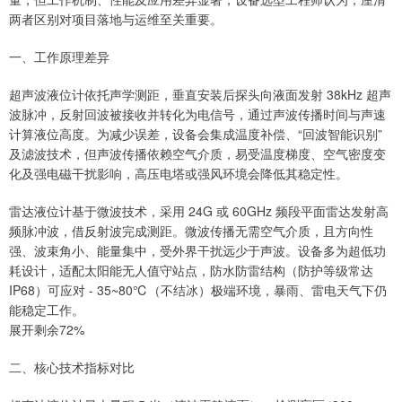
两者区别对项目落地与运维至关重要。
一、工作原理差异
超声波液位计依托声学测距，垂直安装后探头向液面发射 38kHz 超声
波脉冲，反射回波被接收并转化为电信号，通过声波传播时间与声速
计算液位高度。为减少误差，设备会集成温度补偿、“回波智能识别”
及滤波技术，但声波传播依赖空气介质，易受温度梯度、空气密度变
化及强电磁干扰影响，高压电塔或强风环境会降低其稳定性。
雷达液位计基于微波技术，采用 24G 或 60GHz 频段平面雷达发射高
频脉冲波，借反射波完成测距。微波传播无需空气介质，且方向性
强、波束角小、能量集中，受外界干扰远少于声波。设备多为超低功
耗设计，适配太阳能无人值守站点，防水防雷结构（防护等级常达
IP68）可应对 - 35~80℃（不结冰）极端环境，暴雨、雷电天气下仍
能稳定工作。
展开剩余72%
二、核心技术指标对比