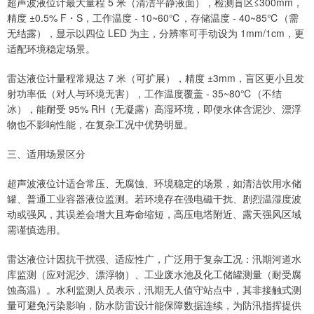
超声波液位计最大量程 5 米（清洁平静液面），检测盲区≤300mm，
精度 ±0.5% F・S，工作温度 - 10~60℃，存储温度 - 40~85℃（需
无结露），显示以四位 LED 为主，分辨率可手动设为 1mm/1cm，更
适配环境稳定场景。
雷达液位计量程常规达 7 米（可扩展），精度 ±3mm，盲区更小且发
射功率低（对人与环境无害），工作温度覆盖 - 35~80℃（不结
冰），能耐受 95% RH（无凝露）高湿环境，即便水体含泥沙、漂浮
物也不影响性能，在复杂工况中优势明显。
三、适用场景区分
超声波液位计适合常压、无腐蚀、环境稳定的场景，如清洁饮用水储
罐、普通工业容器液位监测。若环境存在强电磁干扰、剧烈温湿度波
动或强风，其误差会增大且寿命缩短，高压电塔附近、露天强风区域
需谨慎选用。
雷达液位计因抗干扰强、适应性广，广泛用于复杂工况：汛期河道水
库监测（应对泥沙、漂浮物）、工业废水池及化工储罐测量（耐受腐
蚀高温）。水利监测人员表示，汛期无人值守站点中，其非接触式测
量可避免污染影响，防水防雷设计能保障数据连续，为防汛指挥提供