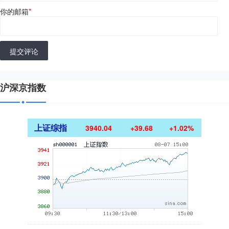
你的邮箱
*
提交评论
沪深京指数
上证综指
3940.04
+39.68
+1.02%