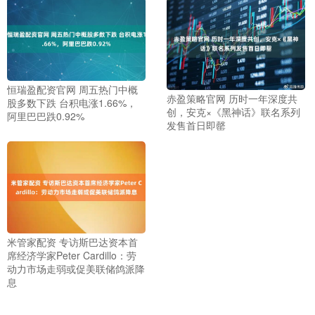
恒瑞盈配资官网 周五热门中概
赤盈策略官网 历时一年深度共
股多数下跌 台积电涨1.66%，
创，安克×《黑神话》联名系列
阿里巴巴跌0.92%
发售首日即罄
米管家配资 专访斯巴达资本首
席经济学家Peter Cardillo：劳
动力市场走弱或促美联储鸽派降
息