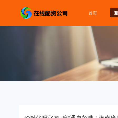
首页
迎
涌融优配官网 “廉”通自贸港！海南