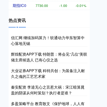
期指IC0
7730.00
-1.00
-0.01%
热点资讯
信汇网 继续加码算力！软通动力华东智算中
心落地无锡
辉煌配资APP下载 特朗普：将会见“几位”美联
储主席候选人 已有心仪之选
大业证券APP下载 科特共创：为装备注入耐
久之魂的工艺艺术家
秦安配资 李逵无心之言惹大祸：宋江暗算晁
盖的阴谋从何时策划？执行者是谁？
多盈策略平台 教育散文《保护地球，人人有