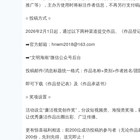
推广等），主办方使用时将标注作者信息，不再另行支付稿
○ 投稿方式 ○
2026年2月1日起，通过以下两种渠道提交作品、《作品
➡️官方邮箱：hnwm2018@163.com
➡️“文明海南”微信公众号后台
投稿邮件/消息标题统一格式：作品名称+类别+作者姓名/团
即可下载《作品登记表》及《作品承诺书》
○ 奖项设置 ○
活动设立“廉洁视觉创作奖”，分设短视频类、海报类奖项
让优秀廉洁作品出圈出彩、广泛传播。
更有惊喜福利相送：前200位成功投稿的参与者（无论作
200份，先到先得、送完即止！