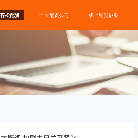
客松配资
十大配资公司
线上配资炒股
放厥词 加剧中日关系紧张