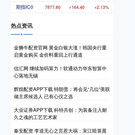
期指IC0
7877.80
+164.40
+2.13%
热点资讯
金狮牛配资官网 黄金白银大涨！韩国央行重
启黄金购买 金价料重回上行通道
信汇网 继续加码算力！软通动力华东智算中
心落地无锡
辉煌配资APP下载 特朗普：将会见“几位”美联
储主席候选人 已有心仪之选
大业证券APP下载 科特共创：为装备注入耐
久之魂的工艺艺术家
秦安配资 李逵无心之言惹大祸：宋江暗算晁