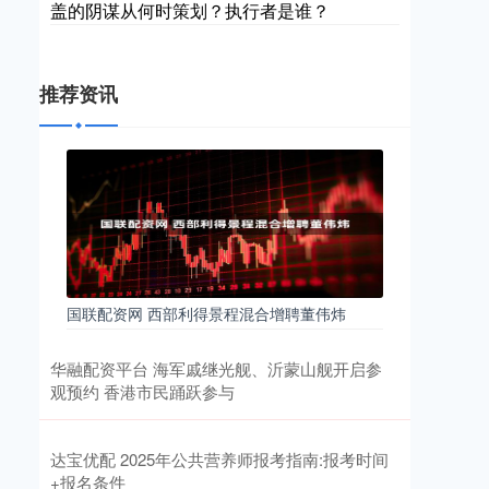
盖的阴谋从何时策划？执行者是谁？
推荐资讯
国联配资网 西部利得景程混合增聘董伟炜
华融配资平台 海军戚继光舰、沂蒙山舰开启参
观预约 香港市民踊跃参与
达宝优配 2025年公共营养师报考指南:报考时间
+报名条件