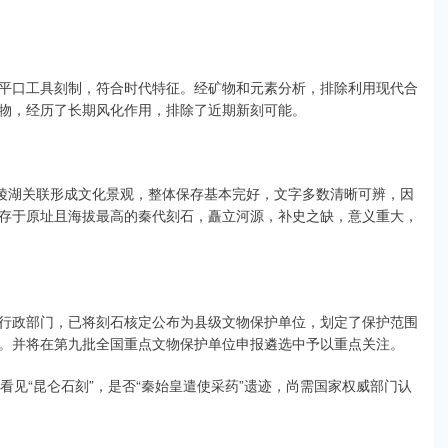
平口工具刻制，符合时代特征。经矿物和元素分析，排除利用现代合
物，经历了长期风化作用，排除了近期新刻可能。
扎陵湖关联形成文化景观，整体保存基本完好，文字多数清晰可辨，因
存于原址且海拔最高的秦代刻石，矗立河源，补史之缺，意义重大，
行政部门，已将刻石核定公布为县级文物保护单位，划定了保护范围
。并将在第九批全国重点文物保护单位申报遴选中予以重点关注。
看见“昆仑石刻”，是否“秦始皇遣使采药”遗迹，尚需国家权威部门认