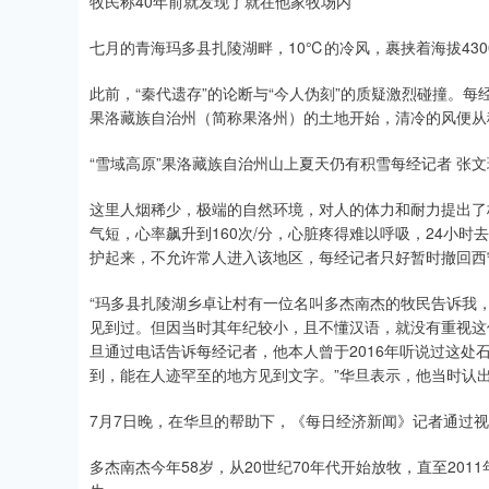
牧民称40年前就发现了就在他家牧场内
七月的青海玛多县扎陵湖畔，10℃的冷风，裹挟着海拔43
此前，“秦代遗存”的论断与“今人伪刻”的质疑激烈碰撞。
果洛藏族自治州（简称果洛州）的土地开始，清冷的风便从
“雪域高原”果洛藏族自治州山上夏天仍有积雪每经记者 张文
这里人烟稀少，极端的自然环境，对人的体力和耐力提出了
气短，心率飙升到160次/分，心脏疼得难以呼吸，24小时
护起来，不允许常人进入该地区，每经记者只好暂时撤回西
“玛多县扎陵湖乡卓让村有一位名叫多杰南杰的牧民告诉我，
见到过。但因当时其年纪较小，且不懂汉语，就没有重视这件
旦通过电话告诉每经记者，他本人曾于2016年听说过这处石
到，能在人迹罕至的地方见到文字。”华旦表示，他当时认出
7月7日晚，在华旦的帮助下，《每日经济新闻》记者通过
多杰南杰今年58岁，从20世纪70年代开始放牧，直至20