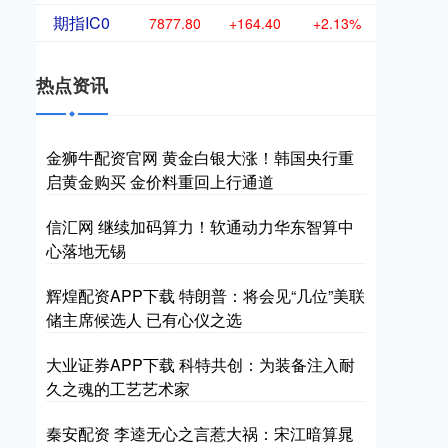
期指IC0
7877.80
+164.40
+2.13%
热点资讯
金狮牛配资官网 黄金白银大涨！韩国央行重
启黄金购买 金价料重回上行通道
信汇网 继续加码算力！软通动力华东智算中
心落地无锡
辉煌配资APP下载 特朗普：将会见“几位”美联
储主席候选人 已有心仪之选
大业证券APP下载 科特共创：为装备注入耐
久之魂的工艺艺术家
秦安配资 李逵无心之言惹大祸：宋江暗算晁