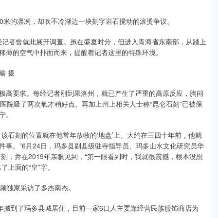
00米的凛冽，却吹不冷湖边一块刻字岩石搅动的滚烫争议。
每经记者曾就此展开调查。虽在盛夏时分，但进入青海省东南部，从踏上
稀薄的空气中扑面而来，提醒着记者这里的特殊环境。
瑜 摄
极高要求。每经记者刚到果洛州，就已产生了严重的高原反应，胸闷
去医院吸了两次氧才稍好点。再加上州上相关人士称“昆仑石刻”已被保
宁。
该石刻的位置就在他常年放牧的‘地盘’上。大约在三四十年前，他就
事。”6月24日，玛多县副县级驻寺指导员、玛多山水文化研究员华
刻，并在2019年亲眼见到，“第一眼看到时，我就很震撼，根本没想
了上面的“皇”字。
视频独家采访了多杰南杰。
11年搬到了玛多县城居住，目前一家6口人主要靠经营民族服饰商店为