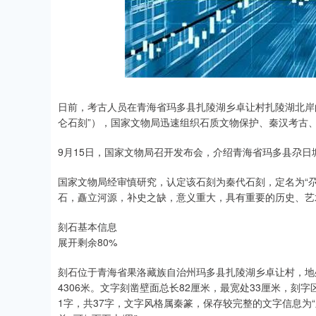
日前，考古人员在青海省玛多县扎陵湖乡卓让村扎陵湖北岸
仑石刻”），国家文物局迅速组织石质文物保护、秦汉考古
9月15日，国家文物局召开发布会，介绍青海省玛多县尕日
国家文物局经审慎研究，认定该石刻为秦代石刻，定名为“
石，矗立河源，补史之缺，意义重大，具有重要的历史、艺
刻石基本信息
展开剩余80%
刻石位于青海省果洛藏族自治州玛多县扎陵湖乡卓让村，地
4306米。文字刻凿壁面总长82厘米，最宽处33厘米，刻字
1字，共37字，文字风格属秦篆，保存较完整的文字信息为“皇帝