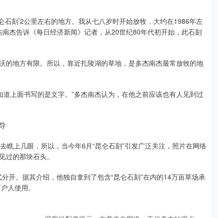
昆仑石刻’2公里左右的地方。我从七八岁时开始放牧，大约在1986年左
杰南杰告诉《每日经济新闻》记者，从20世纪80年代初开始，此石刻
沃的地方有限。所以，靠近扎陵湖的草地，是多杰南杰最常放牧的地
不知道上面书写的是文字。”多杰南杰认为，在他之前应该也有人见到过
导
去瞧上几眼，所以，当今年6月“昆仑石刻”引发广泛关注，照片在网络
见过的那块石头。
式分开。据其介绍，他独自拿到了包含“昆仑石刻”在内的14万亩草场承
两户人使用。