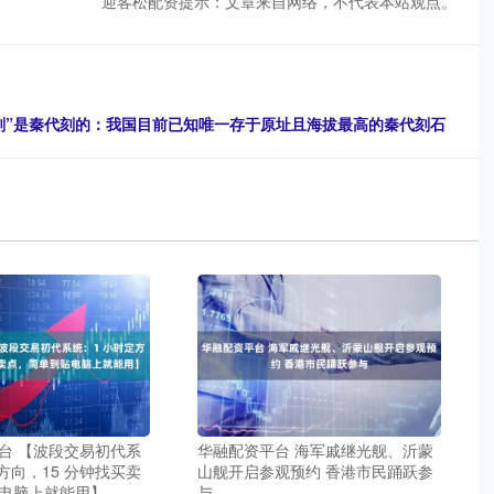
迎客松配资提示：文章来自网络，不代表本站观点。
刻”是秦代刻的：我国目前已知唯一存于原址且海拔最高的秦代刻石
台 【波段交易初代系
华融配资平台 海军戚继光舰、沂蒙
方向，15 分钟找买卖
山舰开启参观预约 香港市民踊跃参
电脑上就能用】
与