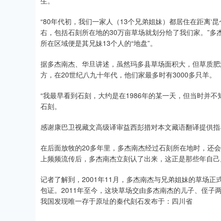
生。
“80年代初，我们一家人（13个兄弟姐妹）都居住在距离‘
右，包括石刻所在地的30万亩草场就划分给了我们家。”多
所在区域便是其兄妹13个人的“地盘”。
据多杰南杰、华旦讲述，虽然玛多县草场面积大，但草质肥
方，在20世纪八九十年代，他们家最多时有3000多只羊。
“我最早看到石刻，大约是在1986年的某一天，但当时并
石刻。
感谢康巴卫视藏文高级译审益西彭措对本文藏语翻译提供指
在后面放牧的20多年里，多杰南杰经过石刻所在地时，还会
上频频流传后，多杰南杰立刻认了出来，这正是那些年自己
记者了解到，2001年11月，多杰南杰与兄弟姐妹的草场正
包证。2011年至今，这块草场交由多杰南杰的儿子、侄子
我国发现唯一存于原址的秦代刻石发布于：四川省