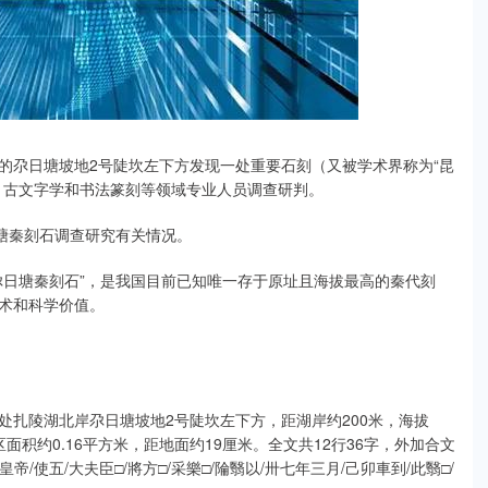
的尕日塘坡地2号陡坎左下方发现一处重要石刻（又被学术界称为“昆
、古文字学和书法篆刻等领域专业人员调查研判。
塘秦刻石调查研究有关情况。
尕日塘秦刻石”，是我国目前已知唯一存于原址且海拔最高的秦代刻
术和科学价值。
处扎陵湖北岸尕日塘坡地2号陡坎左下方，距湖岸约200米，海拔
区面积约0.16平方米，距地面约19厘米。全文共12行36字，外加合文
/使五/大夫臣□/將方□/采樂□/陯翳以/卅七年三月/己卯車到/此翳□/