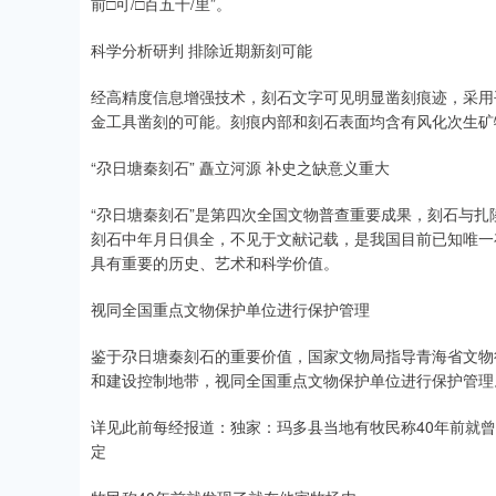
前□可/□百五十/里”。
科学分析研判 排除近期新刻可能
经高精度信息增强技术，刻石文字可见明显凿刻痕迹，采用
金工具凿刻的可能。刻痕内部和刻石表面均含有风化次生矿
“尕日塘秦刻石” 矗立河源 补史之缺意义重大
“尕日塘秦刻石”是第四次全国文物普查重要成果，刻石与
刻石中年月日俱全，不见于文献记载，是我国目前已知唯一
具有重要的历史、艺术和科学价值。
视同全国重点文物保护单位进行保护管理
鉴于尕日塘秦刻石的重要价值，国家文物局指导青海省文物
和建设控制地带，视同全国重点文物保护单位进行保护管理
详见此前每经报道：独家：玛多县当地有牧民称40年前就曾
定