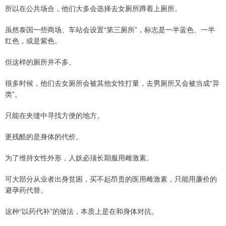
所以在公共场合，他们大多会选择去女厕所蹲着上厕所。
虽然泰国一些商场、车站会设置“第三厕所”，标志是一半蓝色、一半
红色，或是紫色。
但这样的厕所并不多。
很多时候，他们去女厕所会被其他女性打量，去男厕所又会被当成“异
类”。
只能在夹缝中寻找方便的地方。
更残酷的是身体的代价。
为了维持女性外形，人妖必须长期服用雌激素。
可大部分从业者出身贫困，买不起昂贵的医用雌激素，只能用廉价的
避孕药代替。
这种“以药代补”的做法，本质上是在和身体对抗。