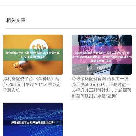
相关文章
添利富配资平台 《黑神话》葫
环球策略配资官网 西贝向一线
芦 298 元引争议？1/12 手办定
员工发500元补贴，正商讨进一
价藏玄机
步提升其工薪酬计划，此前因预
制菜问题跟罗永浩“互撕”