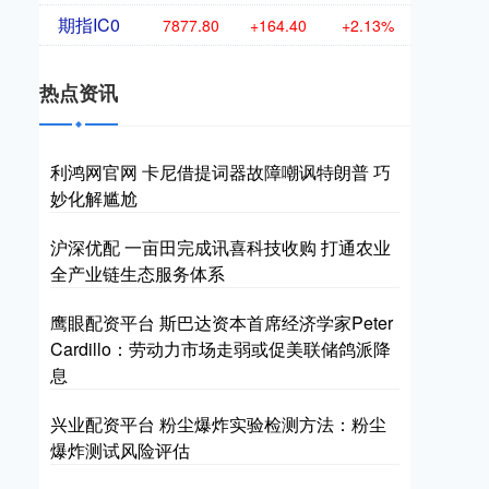
期指IC0
7877.80
+164.40
+2.13%
热点资讯
利鸿网官网 卡尼借提词器故障嘲讽特朗普 巧
妙化解尴尬
沪深优配 一亩田完成讯喜科技收购 打通农业
全产业链生态服务体系
鹰眼配资平台 斯巴达资本首席经济学家Peter
Cardillo：劳动力市场走弱或促美联储鸽派降
息
兴业配资平台 粉尘爆炸实验检测方法：粉尘
爆炸测试风险评估