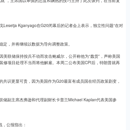
成就”，主席国以审慎的态度和娴熟的技巧主持了此次谈判，在当前复
etja Kganyago在G20闭幕后的记者会上表示，独立性问题“在对
格稳定，并将继续以数据为导向调整政策。
因美联储保持按兵不动而攻击鲍威尔，公开称他为“蠢货”，声称美国
装修项目处理不当而将他解雇。本周二公布美国CPI后，特朗普就再
的共识更显可贵，因为美国作为G20最富有成员国在经历政策剧变，
主席杰弗逊和代理副财长卡普兰Michael Kaplan代表美国参
战，公报指出：