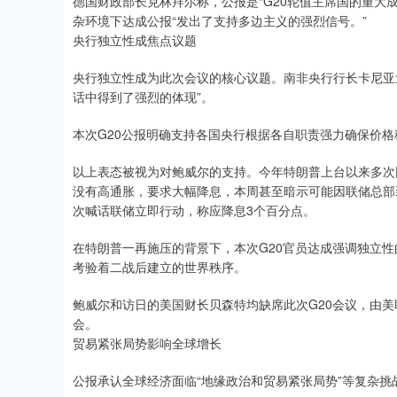
德国财政部长克林拜尔称，公报是“G20轮值主席国的重大
杂环境下达成公报“发出了支持多边主义的强烈信号。”
央行独立性成焦点议题
央行独立性成为此次会议的核心议题。南非央行行长卡尼亚戈Les
话中得到了强烈的体现”。
本次G20公报明确支持各国央行根据各自职责强力确保价
以上表态被视为对鲍威尔的支持。今年特朗普上台以来多次
没有高通胀，要求大幅降息，本周甚至暗示可能因联储总部
次喊话联储立即行动，称应降息3个百分点。
在特朗普一再施压的背景下，本次G20官员达成强调独立性
考验着二战后建立的世界秩序。
鲍威尔和访日的美国财长贝森特均缺席此次G20会议，由美联储副
会。
贸易紧张局势影响全球增长
公报承认全球经济面临“地缘政治和贸易紧张局势”等复杂挑