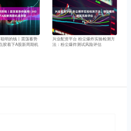
 聪明的钱丨震荡蓄势
兴业配资平台 粉尘爆炸实验检测方
00点胶着下A股新周期机
法：粉尘爆炸测试风险评估