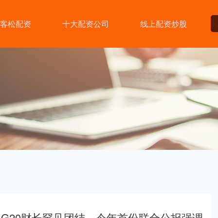
客松配资
十大配资公司
线上配资炒股
G20财长罕见团结，今年首份联合公报强调