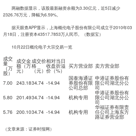
两融数据显示，该股最新融资余额为3.30亿元，近5日减少
2326.76万元，降幅为6.59%。
据天眼查APP显示，上海概伦电子股份有限公司成立于2010年03
月18日，注册资本43517.7853万人民币。（数据宝）
10月22日概伦电子大宗交易一览
成交
成交金
成交价
相对当日
量
额（万
格
收盘折溢
买方营业部
卖方营业部
（万
元）
（元）
价（%）
股）
国泰海通证
申港证券股份有
7.00
243.18
34.74
-14.94
券股份有限
限公司湖北分公
公司总部
司
申港证券股份有
5.80
201.49
34.74
-14.94
机构专用
限公司湖北分公
司
华福证券有限责
5.76
200.10
34.74
-14.94
机构专用
任公司上海东方
路证券营业部
（文章来源：证券时报网）