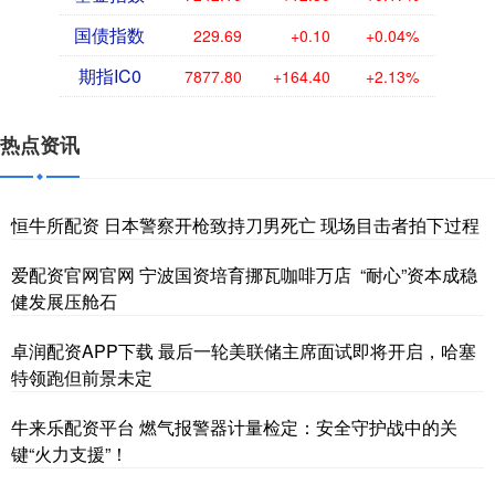
国债指数
229.69
+0.10
+0.04%
期指IC0
7877.80
+164.40
+2.13%
热点资讯
恒牛所配资 日本警察开枪致持刀男死亡 现场目击者拍下过程
爱配资官网官网 宁波国资培育挪瓦咖啡万店 “耐心”资本成稳
健发展压舱石
卓润配资APP下载 最后一轮美联储主席面试即将开启，哈塞
特领跑但前景未定
牛来乐配资平台 燃气报警器计量检定：安全守护战中的关
键“火力支援”！