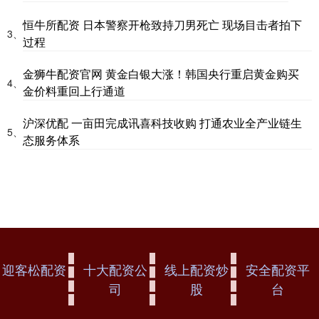
恒牛所配资 日本警察开枪致持刀男死亡 现场目击者拍下
3、
过程
金狮牛配资官网 黄金白银大涨！韩国央行重启黄金购买
4、
金价料重回上行通道
沪深优配 一亩田完成讯喜科技收购 打通农业全产业链生
5、
态服务体系
迎客松配资
十大配资公
线上配资炒
安全配资平
司
股
台