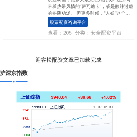
带着热带风情的“萨瓦迪卡”，或是酸辣过瘾
的冬阴功汤。 但更多时候，“人妖”这个词
会不自觉地冒出来。 仿佛在大众认知
股票配资咨询平台
里，“人妖....
查看：
205
分类：
安全配资平台
迎客松配资文章已加载完成
沪深京指数
上证综指
3940.04
+39.68
+1.02%