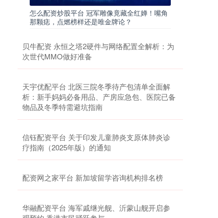
怎么配资炒股平台 冠军雕像竟藏全红婵！嘴角
那颗痣，点燃榜样还是唯金牌论？
贝牛配资 永恒之塔2硬件与网络配置全解析：为
次世代MMO做好准备
天宇优配平台 北医三院冬季待产包清单全面解
析：新手妈妈必备用品、产房应急包、医院已备
物品及冬季特需避坑指南
信钰配资平台 关于印发儿童肺炎支原体肺炎诊
疗指南（2025年版）的通知
配资网之家平台 新加坡留学咨询机构排名榜
华融配资平台 海军戚继光舰、沂蒙山舰开启参
观预约 香港市民踊跃参与