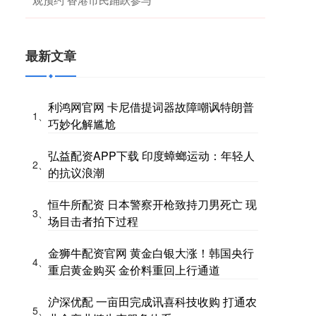
最新文章
利鸿网官网 卡尼借提词器故障嘲讽特朗普
1、
巧妙化解尴尬
弘益配资APP下载 印度蟑螂运动：年轻人
2、
的抗议浪潮
恒牛所配资 日本警察开枪致持刀男死亡 现
3、
场目击者拍下过程
金狮牛配资官网 黄金白银大涨！韩国央行
4、
重启黄金购买 金价料重回上行通道
沪深优配 一亩田完成讯喜科技收购 打通农
5、