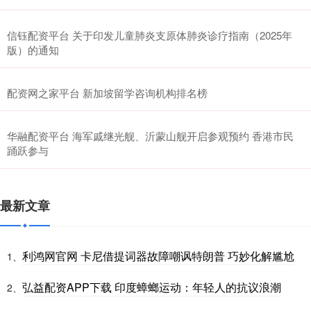
信钰配资平台 关于印发儿童肺炎支原体肺炎诊疗指南（2025年
版）的通知
配资网之家平台 新加坡留学咨询机构排名榜
华融配资平台 海军戚继光舰、沂蒙山舰开启参观预约 香港市民
踊跃参与
最新文章
利鸿网官网 卡尼借提词器故障嘲讽特朗普 巧妙化解尴尬
1、
弘益配资APP下载 印度蟑螂运动：年轻人的抗议浪潮
2、