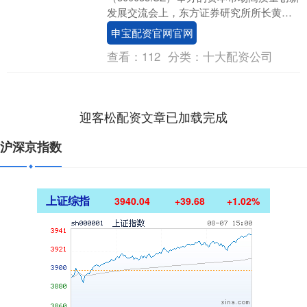
发展交流会上，东方证券研究所所长黄燕
铭表示，全球资金可能流入中国市场。 美
申宝配资官网官网
国科....
查看：
112
分类：
十大配资公司
迎客松配资文章已加载完成
沪深京指数
上证综指
3940.04
+39.68
+1.02%