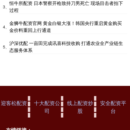
恒牛所配资 日本警察开枪致持刀男死亡 现场目击者拍下
3、
过程
金狮牛配资官网 黄金白银大涨！韩国央行重启黄金购买
4、
金价料重回上行通道
沪深优配 一亩田完成讯喜科技收购 打通农业全产业链生
5、
态服务体系
迎客松配资
十大配资公
线上配资炒
安全配资平
司
股
台