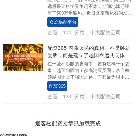
远后果让科学界争论不休，期间地球还经
历了500万年酷热。近日北京新化石的发
现，似乎揭开了这一谜团。 我们常认为“小
众盈易配平台
行星....
查看：
104
分类：
十大配资公司
配资365 勾践灭吴的真相，不是卧薪
尝胆，而是建立了越国命运共同体
在一些不起眼的史籍中，曾有这样一个故
事：越王勾践为了彻底消灭吴国，亲自率
领越国走上了强国之路，而其最为根本的
策略，便是以推动生育为国家振兴的基
配资365
石。这一策略，最终....
查看：
133
分类：
十大配资公司
迎客松配资文章已加载完成