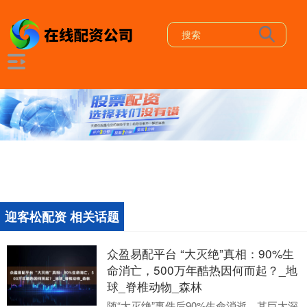
迎客松配资 相关话题
众盈易配平台 “大灭绝”真相：90%生
命消亡，500万年酷热因何而起？_地
球_脊椎动物_森林
随“大灭绝”事件后90%生命消逝，其巨大深