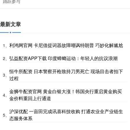
踊跃参与
最新文章
利鸿网官网 卡尼借提词器故障嘲讽特朗普 巧妙化解尴尬
1、
弘益配资APP下载 印度蟑螂运动：年轻人的抗议浪潮
2、
恒牛所配资 日本警察开枪致持刀男死亡 现场目击者拍下
3、
过程
金狮牛配资官网 黄金白银大涨！韩国央行重启黄金购买
4、
金价料重回上行通道
沪深优配 一亩田完成讯喜科技收购 打通农业全产业链生
5、
态服务体系