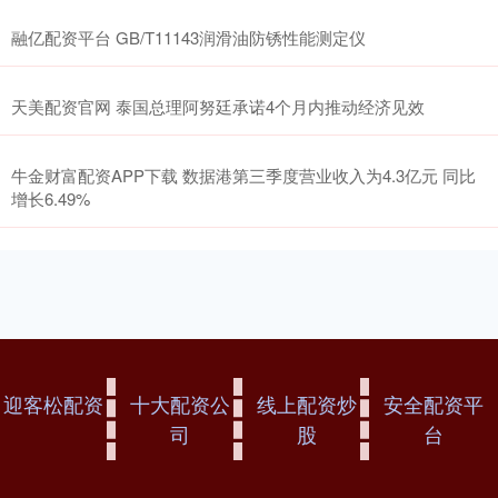
融亿配资平台 GB/T11143润滑油防锈性能测定仪
天美配资官网 泰国总理阿努廷承诺4个月内推动经济见效
牛金财富配资APP下载 数据港第三季度营业收入为4.3亿元 同比
增长6.49%
迎客松配资
十大配资公
线上配资炒
安全配资平
司
股
台