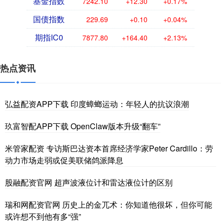
基金指数
7242.10
+12.30
+0.17%
国债指数
229.69
+0.10
+0.04%
期指IC0
7877.80
+164.40
+2.13%
热点资讯
弘益配资APP下载 印度蟑螂运动：年轻人的抗议浪潮
玖富智配APP下载 OpenClaw版本升级“翻车”
米管家配资 专访斯巴达资本首席经济学家Peter Cardillo：劳
动力市场走弱或促美联储鸽派降息
股融配资官网 超声波液位计和雷达液位计的区别
瑞和网配资官网 历史上的金兀术：你知道他很坏，但你可能
或许想不到他有多“强”