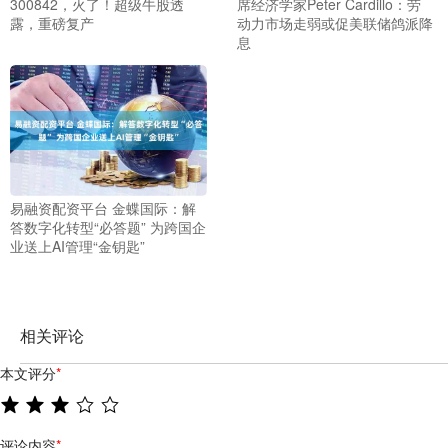
300842，火了！超级牛股透
席经济学家Peter Cardillo：劳
露，重磅复产
动力市场走弱或促美联储鸽派降
息
易融资配资平台 金蝶国际：解
答数字化转型“必答题” 为跨国企
业送上AI管理“金钥匙”
相关评论
本文评分
*
评论内容
*