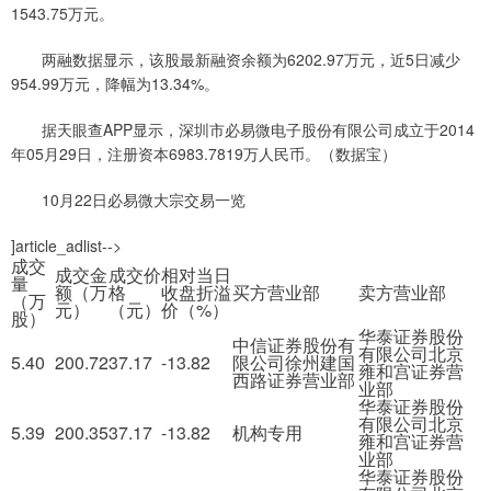
1543.75万元。
两融数据显示，该股最新融资余额为6202.97万元，近5日减少
954.99万元，降幅为13.34%。
据天眼查APP显示，深圳市必易微电子股份有限公司成立于2014
年05月29日，注册资本6983.7819万人民币。（数据宝）
10月22日必易微大宗交易一览
]article_adlist-->
成交
成交金
成交价
相对当日
量
额（万
格
收盘折溢
买方营业部
卖方营业部
（万
元）
（元）
价（%）
股）
华泰证券股份
中信证券股份有
有限公司北京
5.40
200.72
37.17
-13.82
限公司徐州建国
雍和宫证券营
西路证券营业部
业部
华泰证券股份
有限公司北京
5.39
200.35
37.17
-13.82
机构专用
雍和宫证券营
业部
华泰证券股份